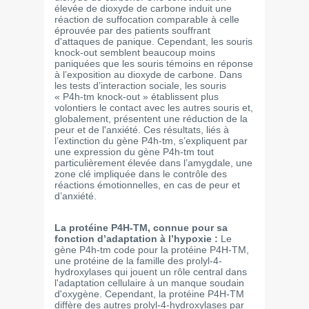
élevée de dioxyde de carbone induit une
réaction de suffocation comparable à celle
éprouvée par des patients souffrant
d'attaques de panique. Cependant, les souris
knock-out semblent beaucoup moins
paniquées que les souris témoins en réponse
à l’exposition au dioxyde de carbone. Dans
les tests d’interaction sociale, les souris
« P4h-tm knock-out » établissent plus
volontiers le contact avec les autres souris et,
globalement, présentent une réduction de la
peur et de l'anxiété. Ces résultats, liés à
l’extinction du gène P4h-tm, s’expliquent par
une expression du gène P4h-tm tout
particulièrement élevée dans l’amygdale, une
zone clé impliquée dans le contrôle des
réactions émotionnelles, en cas de peur et
d’anxiété.
La protéine P4H-TM, connue pour sa
fonction d’adaptation à l’hypoxie :
Le
gène P4h-tm code pour la protéine P4H-TM,
une protéine de la famille des prolyl-4-
hydroxylases qui jouent un rôle central dans
l'adaptation cellulaire à un manque soudain
d'oxygène. Cependant, la protéine P4H-TM
diffère des autres prolyl-4-hydroxylases par