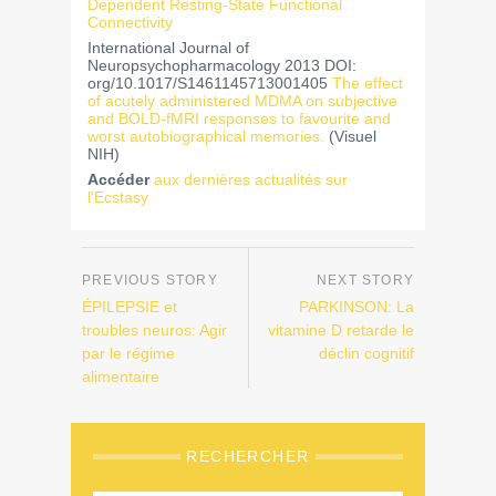
Dependent Resting-State Functional
Connectivity
International Journal of
Neuropsychopharmacology 2013 DOI:
org/10.1017/S1461145713001405
The effect
of acutely administered MDMA on subjective
and BOLD-fMRI responses to favourite and
worst autobiographical memories.
(Visuel
NIH)
Accéder
aux dernières actualités sur
l'Ecstasy
ÉPILEPSIE et
PARKINSON: La
troubles neuros: Agir
vitamine D retarde le
par le régime
déclin cognitif
alimentaire
RECHERCHER