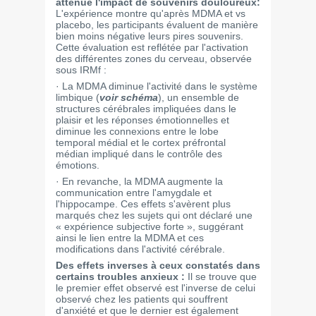
atténue l'impact de souvenirs douloureux:
L'expérience montre qu'après MDMA et vs
placebo, les participants évaluent de manière
bien moins négative leurs pires souvenirs.
Cette évaluation est reflétée par l'activation
des différentes zones du cerveau, observée
sous IRMf :
· La MDMA diminue l'activité dans le système
limbique (
voir schéma
), un ensemble de
structures cérébrales impliquées dans le
plaisir et les réponses émotionnelles et
diminue les connexions entre le lobe
temporal médial et le cortex préfrontal
médian impliqué dans le contrôle des
émotions.
· En revanche, la MDMA augmente la
communication entre l'amygdale et
l'hippocampe. Ces effets s'avèrent plus
marqués chez les sujets qui ont déclaré une
« expérience subjective forte », suggérant
ainsi le lien entre la MDMA et ces
modifications dans l'activité cérébrale.
Des effets inverses à ceux constatés dans
certains troubles anxieux :
Il se trouve que
le premier effet observé est l'inverse de celui
observé chez les patients qui souffrent
d'anxiété et que le dernier est également