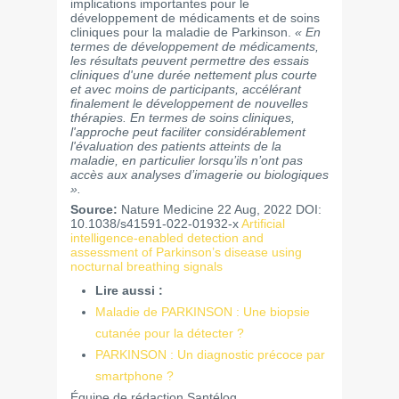
implications importantes pour le
développement de médicaments et de soins
cliniques pour la maladie de Parkinson.
« En
termes de développement de médicaments,
les résultats peuvent permettre des essais
cliniques d'une durée nettement plus courte
et avec moins de participants, accélérant
finalement le développement de nouvelles
thérapies. En termes de soins cliniques,
l'approche peut faciliter considérablement
l'évaluation des patients atteints de la
maladie, en particulier lorsqu’ils n’ont pas
accès aux analyses d’imagerie ou biologiques
».
Source:
Nature Medicine 22 Aug, 2022 DOI:
10.1038/s41591-022-01932-x
Artificial
intelligence-enabled detection and
assessment of Parkinson’s disease using
nocturnal breathing signals
Lire aussi :
Maladie de PARKINSON : Une biopsie
cutanée pour la détecter ?
PARKINSON : Un diagnostic précoce par
smartphone ?
Équipe de rédaction Santélog