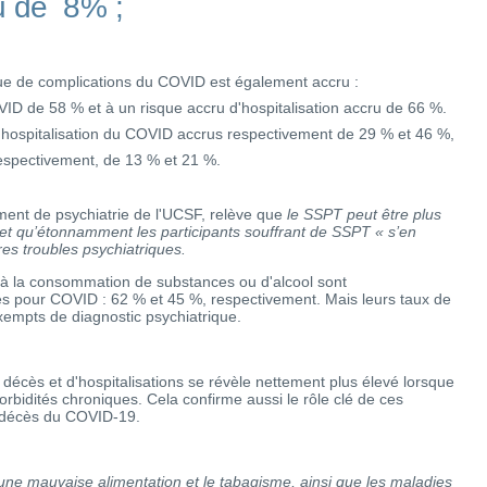
u de 8% ;
sque de complications du COVID est également accru :
ID de 58 % et à un risque accru d'hospitalisation accru de 66 %.
 d'hospitalisation du COVID accrus respectivement de 29 % et 46 %,
respectivement, de 13 % et 21 %.
tement de psychiatrie de l'UCSF, relève que
le SSPT peut être plus
 et qu’étonnamment les participants souffrant de SSPT « s’en
res troubles psychiatriques.
iés à la consommation de substances ou d'alcool sont
isés pour COVID : 62 % et 45 %, respectivement. Mais leurs taux de
xempts de diagnostic psychiatrique.
décès et d'hospitalisations se révèle nettement plus élevé lorsque
bidités chroniques. Cela confirme aussi le rôle clé de ces
e décès du COVID-19.
 une mauvaise alimentation et le tabagisme, ainsi que les maladies