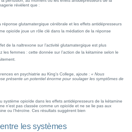
 perfusion, au moment où les effets antidépresseurs de la
magerie révèlent que :
la réponse glutamatergique cérébrale et les effets antidépresseurs
me opioïde joue un rôle clé dans la médiation de la réponse
fet de la naltrexone sur l’activité glutamatergique est plus
les femmes : cette donnée sur l’action de la kétamine selon le
aitement.
érences en psychiatrie au King’s College, ajoute :
« Nous
ose présente un potentiel énorme pour soulager les symptômes de
u système opioïde dans les effets antidépresseurs de la kétamine
mine n’est pas classée comme un opioïde et ne se lie pas aux
ine ou l’héroïne. Ces résultats suggèrent bien
entre les systèmes