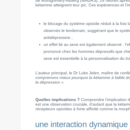
de Montgomery-Åsberg (MADRS), 24 heures après la
kétamine atteignent leur pic. Ces expériences et l’i
le blocage du système opioïde réduit à la fois 
observés le lendemain, suggérant que le systè
antidépressive ;
un effet lié au sexe est également observé : l’ef
prononcé chez les hommes dépressifs que chez 
sexe est essentielle à la personnalisation du tr
L’auteur principal, le Dr Luke Jelen, maître de conf
comprenons mieux pourquoi la kétamine à faible d
la dépression ».
Quelles implications ?
Comprendre l’implication d
est une observation cruciale, d’autant que la kéta
récepteurs opioïdes à forte affinité comme la morph
une interaction dynamique 