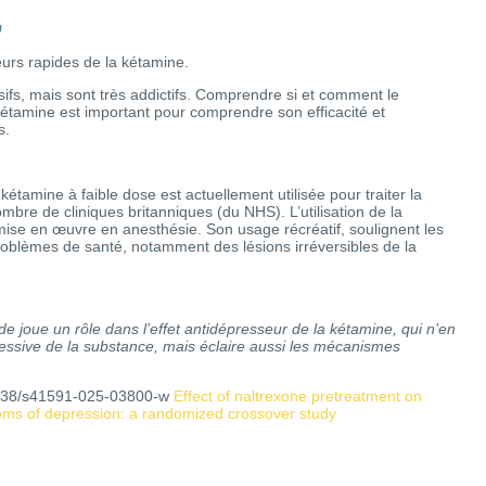
,
eurs rapides de la kétamine.
fs, mais sont très addictifs. Comprendre si et comment le
kétamine est important pour comprendre son efficacité et
s.
kétamine à faible dose est actuellement utilisée pour traiter la
mbre de cliniques britanniques (du NHS). L’utilisation de la
ise en œuvre en anesthésie. Son usage récréatif, soulignent les
roblèmes de santé, notamment des lésions irréversibles de la
 joue un rôle dans l’effet antidépresseur de la kétamine, qui n’en
pressive de la substance, mais éclaire aussi les mécanismes
1038/s41591-025-03800-w
Effect of naltrexone pretreatment on
oms of depression: a randomized crossover study